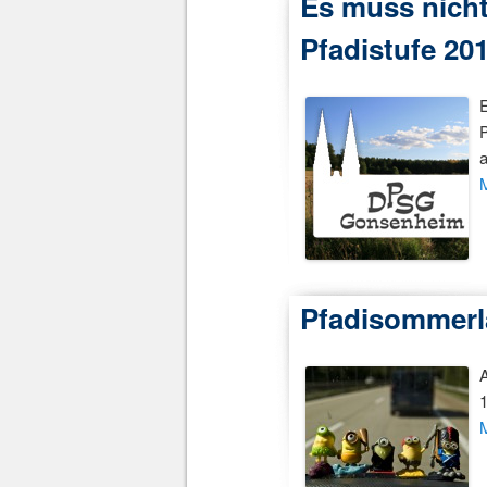
Es muss nicht
Pfadistufe 20
a
Pfadisommerla
A
1