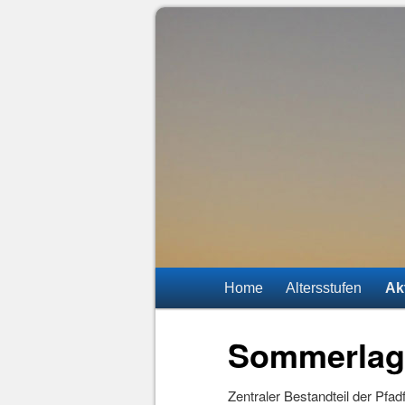
DPSG Stamm St. Stephan
Pfadfinder M
Hauptmenü
Zum
Zum
Home
Altersstufen
Ak
Inhalt
sekundären
Sommerlag
wechseln
Inhalt
Zentraler Bestandteil der Pfadf
wechseln