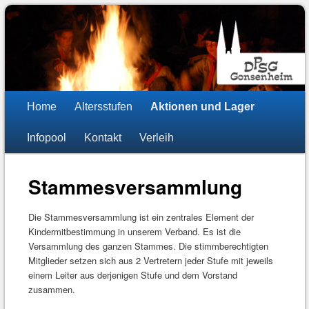
DPSG Stamm St. Stephan
Pfadfinder Mainz-Gonsenheim
Hauptmenü
Zum
Zum
Home
Altersstufen
Aktionen und Lager
Inhalt
sekundären
Infopool
Kontakt
Verleih
wechseln
Inhalt
wechseln
Stammesversammlung
Die Stammesversammlung ist ein zentrales Element der
Kindermitbestimmung in unserem Verband. Es ist die
Versammlung des ganzen Stammes. Die stimmberechtigten
Mitglieder setzen sich aus 2 Vertretern jeder Stufe mit jeweils
einem Leiter aus derjenigen Stufe und dem Vorstand
zusammen.