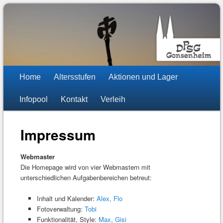
DPSG Stamm St. Stephan
Pfadfinder Mainz-Gonsenheim
Hauptmenü
Zum
Zum
Home
Altersstufen
Aktionen und Lager
Inhalt
sekundären
Infopool
Kontakt
Verleih
wechseln
Inhalt
wechseln
Impressum
Webmaster
Die Homepage wird von vier Webmastern mit
unterschiedlichen Aufgabenbereichen betreut:
Inhalt und Kalender:
Alex, Flo
Fotoverwaltung:
Tobi
Funktionalität, Style:
Max, Gisi