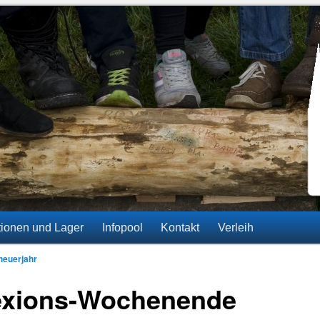
ainz-Gonsenheim
tionen und Lager
Infopool
Kontakt
Verleih
euerjahr
exions-Wochenende