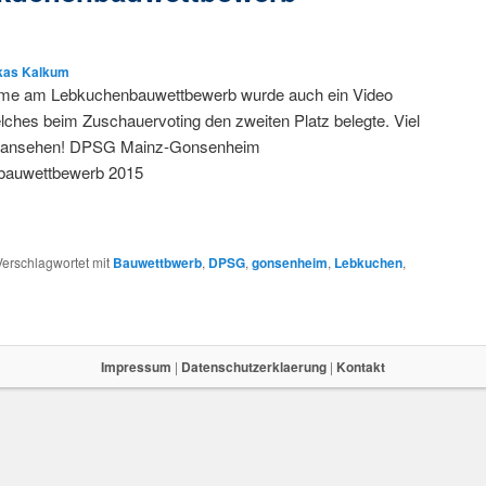
kas Kalkum
hme am Lebkuchenbauwettbewerb wurde auch ein Video
lches beim Zuschauervoting den zweiten Platz belegte. Viel
 ansehen! DPSG Mainz-Gonsenheim
bauwettbewerb 2015
Verschlagwortet mit
Bauwettbwerb
,
DPSG
,
gonsenheim
,
Lebkuchen
,
Impressum
|
Datenschutzerklaerung
|
Kontakt