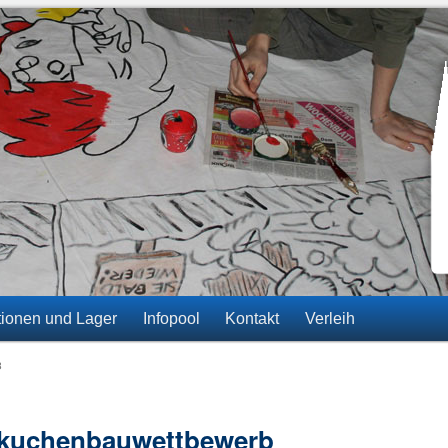
ainz-Gonsenheim
tionen und Lager
Infopool
Kontakt
Verleih
B
bkuchenbauwettbewerb