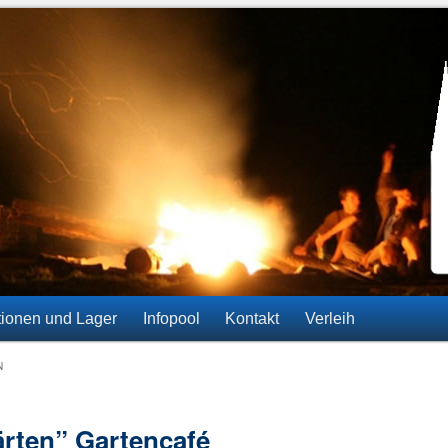
ainz-Gonsenheim
tionen und Lager
Infopool
Kontakt
Verleih
N
ärten” Gartencafé