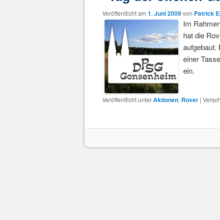
Veröffentlicht am
1. Juni 2009
von
Patrick 
Im Rahmen 
hat die Rov
aufgebaut. 
einer Tass
ein.
Veröffentlicht unter
Aktionen
,
Rover
|
Versch