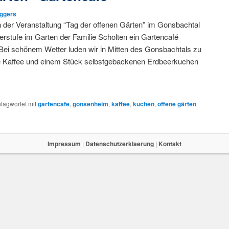
Eggers
der Veranstaltung “Tag der offenen Gärten” im Gonsbachtal
erstufe im Garten der Familie Scholten ein Gartencafé
Bei schönem Wetter luden wir in Mitten des Gonsbachtals zu
e Kaffee und einem Stück selbstgebackenen Erdbeerkuchen
lagwortet mit
gartencafe
,
gonsenheim
,
kaffee
,
kuchen
,
offene gärten
Impressum
|
Datenschutzerklaerung
|
Kontakt