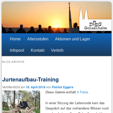
DPSG Stamm St. Stephan
Pfadfinder Mainz-Gonsenheim
Hauptmenü
Zum
Zum
Home
Altersstufen
Aktionen und Lager
Inhalt
sekundären
Infopool
Kontakt
Verleih
wechseln
Inhalt
BLOG-ARCHIVE
wechseln
Jurtenaufbau-Training
Veröffentlicht am
19. April 2018
von
Patrick Eggers
Diese Galerie enthält
5 Fotos
.
In einer Sitzung der Leiterrunde kam das
Gespräch auf das vorhandene Wissen rund