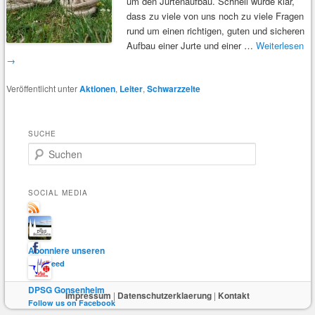
um den Jurtenaufbau. Schnell wurde klar,
dass zu viele von uns noch zu viele Fragen
rund um einen richtigen, guten und sicheren
Aufbau einer Jurte und einer …
Weiterlesen
→
Veröffentlicht unter
Aktionen
,
Leiter
,
Schwarzzelte
SUCHE
S
u
c
h
SOCIAL MEDIA
e
n
Abonniere unseren
RSS-Feed
DPSG Gonsenheim
Impressum
|
Datenschutzerklaerung
|
Kontakt
Follow us on Facebook