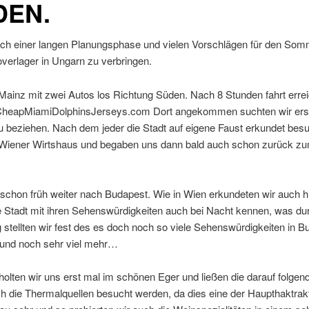
DEN.
h einer langen Planungsphase und vielen Vorschlägen für den Som
verlager in Ungarn zu verbringen.
Mainz mit zwei Autos los Richtung Süden. Nach 8 Stunden fahrt erre
.CheapMiamiDolphinsJerseys.com
Dort angekommen suchten wir erst 
zu beziehen. Nach dem jeder die Stadt auf eigene Faust erkundet be
 Wiener Wirtshaus und begaben uns dann bald auch schon zurück zum
hon früh weiter nach Budapest. Wie in Wien erkundeten wir auch hie
e Stadt mit ihren Sehenswürdigkeiten auch bei Nacht kennen, was du
stellten wir fest des es doch noch so viele Sehenswürdigkeiten in Bud
 und noch sehr viel mehr…
lten wir uns erst mal im schönen Eger und ließen die darauf folgen
h die Thermalquellen besucht werden, da dies eine der Haupthaktrakt