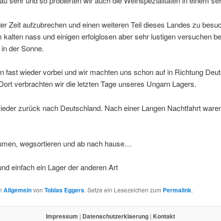
u sehr und so probierten wir auch die Weinspezialitäten in einem se
r Zeit aufzubrechen und einen weiteren Teil dieses Landes zu besu
kalten nass und einigen erfolglosen aber sehr lustigen versuchen be
 in der Sonne.
 fast wieder vorbei und wir machten uns schon auf in Richtung Deut
 Dort verbrachten wir die letzten Tage unseres Ungarn Lagers.
wieder zurück nach Deutschland. Nach einer Langen Nachtfahrt ware
umen, wegsortieren und ab nach hause…
nd einfach ein Lager der anderen Art
in
Allgemein
von
Tobias Eggers
. Setze ein Lesezeichen zum
Permalink
.
Impressum
|
Datenschutzerklaerung
|
Kontakt