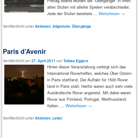
Freitag Abend wurden die “Übergänger” in ihren
alten Stufen mit allerlei Spielen verabschiedet.
Jede der Stufen bereitete …
Weiterlesen
→
Veröffentlicht unter
Aktionen
,
Allgemein
,
Übergänge
Paris d’Avenir
Veröffentlicht am
27. April 2011
von
Tobias Eggers
Hinter dieser Veranstaltung verbirgt sich das
International Rovertreffen, welches Über Ostern
in Paris stattfand. Der Auftakt für 1500 Rover
fand in Paris statt, hierfür waren auch sehr viele
Ausländische Rover angereist. Mit dabei waren
Rover aus Finnland, Portugal, Weißrussland,
Italien, …
Weiterlesen
→
Veröffentlicht unter
Aktionen
,
Leiter