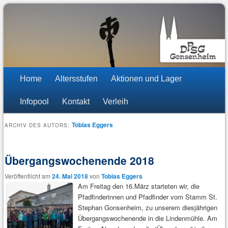
DPSG Stamm St. Stephan
Pfadfinder Mainz-Gonsenheim
Hauptmenü
Zum
Zum
Home
Altersstufen
Aktionen und Lager
Inhalt
sekundären
Infopool
Kontakt
Verleih
wechseln
Inhalt
Tobias Eggers
ARCHIV DES AUTORS:
wechseln
Übergangswochenende 2018
Veröffentlicht am
24. Mai 2018
von
Tobias Eggers
Am Freitag den 16.März starteten wir, die
Pfadfinderinnen und Pfadfinder vom Stamm St.
Stephan Gonsenheim, zu unserem diesjährigen
Übergangswochenende in die Lindenmühle. Am