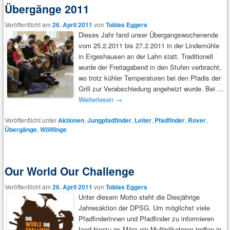
Übergänge 2011
Veröffentlicht am
26. April 2011
von
Tobias Eggers
Dieses Jahr fand unser Übergangswochenende
vom 25.2.2011 bis 27.2.2011 in der Lindemühle
in Ergeshausen an der Lahn statt. Traditionell
wurde der Freitagabend in den Stufen verbracht,
wo trotz kühler Temperaturen bei den Pfadis der
Grill zur Verabschiedung angeheizt wurde. Bei …
Weiterlesen
→
Veröffentlicht unter
Aktionen
,
Jungpfadfinder
,
Leiter
,
Pfadfinder
,
Rover
,
Übergänge
,
Wölflinge
Our World Our Challenge
Veröffentlicht am
26. April 2011
von
Tobias Eggers
Unter diesem Motto steht die Diesjährige
Jahresaktion der DPSG. Um möglichst viele
Pfadfinderinnen und Pfadfinder zu informieren
fand hierzu im März ein Multiplikatoren treffen in