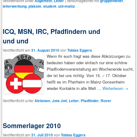
Veröffentlicht unter
Allgemein
,
Leiter
|
Verschlagwortet mit
gruppenleiter
,
leiterwerbung
,
plakate
,
student
,
uni-mainz
ICQ, MSN, IRC, Pfadfindern und
und und
Veröffentlicht am
31. August 2010
von
Tobias Eggers
Wenn ihr euch fragt was diese Abkürzungen zu
bedeuten haben oder einfach nur eine schöne
Pfadfindernveranstaltung am Wochenende sucht,
der ist bei uns richtig. Vom 15. – 17. Oktober
heißt es im Pfarrheim in Mainz-Gonsenheim
wieder Kontakte in alle Welt …
Weiterlesen
→
Veröffentlicht unter
Aktionen
,
Jota Joti
,
Leiter
,
Pfadfinder
,
Rover
Sommerlager 2010
Veröffentlicht am
31. Juli 2010
von
Tobias Eggers