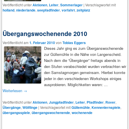
Veröffentlicht unter
Aktionen
,
Leiter
,
Sommerlager
|
Verschlagwortet mit
holland
,
niederlande
,
seepfadfinder
,
vorfahrt
,
zeltplatz
Übergangswochenende 2010
Veröffentlicht am
1. Februar 2010
von
Tobias Eggers
Dieses Jahr ging es zum Überganswochenende
zur Güllemühle in die Nähe von Langenscheid.
Nach dem die “Übergänger” freitags abends in
den Stufen verabschiedet wurden verbrachten wir
den Samstagmorgen gemeinsam. Hierbei konnte
jeder in den verschiedenen Workshops einiges
ausprobieren. Möglichkeiten waren: …
Weiterlesen
→
Veröffentlicht unter
Aktionen
,
Jungpfadfinder
,
Leiter
,
Pfadfinder
,
Rover
,
Übergänge
,
Wölflinge
|
Verschlagwortet mit
Güllemühle
,
Kennenlernspiele
,
übergangsspiele
,
übergangswochenende
,
wochenende