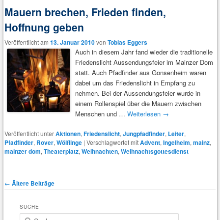
Mauern brechen, Frieden finden,
Hoffnung geben
Veröffentlicht am
13. Januar 2010
von
Tobias Eggers
Auch in diesem Jahr fand wieder die traditionelle
Friedenslicht Aussendungsfeier im Mainzer Dom
statt. Auch Pfadfinder aus Gonsenheim waren
dabei um das Friedenslicht in Empfang zu
nehmen. Bei der Aussendungsfeier wurde in
einem Rollenspiel über die Mauern zwischen
Menschen und …
Weiterlesen
→
Veröffentlicht unter
Aktionen
,
Friedenslicht
,
Jungpfadfinder
,
Leiter
,
Pfadfinder
,
Rover
,
Wölflinge
|
Verschlagwortet mit
Advent
,
Ingelheim
,
mainz
,
mainzer dom
,
Theaterplatz
,
Weihnachten
,
Weihnachtsgottesdienst
Beitragsnavigation
←
Ältere Beiträge
SUCHE
S