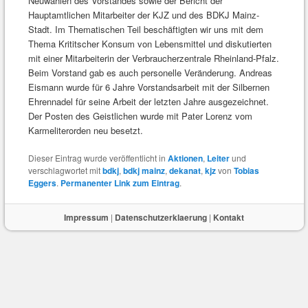
Neuwahlen des Vorstandes sowie der Bericht der
Hauptamtlichen Mitarbeiter der KJZ und des BDKJ Mainz-
Stadt. Im Thematischen Teil beschäftigten wir uns mit dem
Thema Krititscher Konsum von Lebensmittel und diskutierten
mit einer Mitarbeiterin der Verbraucherzentrale Rheinland-Pfalz.
Beim Vorstand gab es auch personelle Veränderung. Andreas
Eismann wurde für 6 Jahre Vorstandsarbeit mit der Silbernen
Ehrennadel für seine Arbeit der letzten Jahre ausgezeichnet.
Der Posten des Geistlichen wurde mit Pater Lorenz vom
Karmeliterorden neu besetzt.
Dieser Eintrag wurde veröffentlicht in
Aktionen
,
Leiter
und
verschlagwortet mit
bdkj
,
bdkj mainz
,
dekanat
,
kjz
von
Tobias
Eggers
.
Permanenter Link zum Eintrag
.
Impressum
|
Datenschutzerklaerung
|
Kontakt