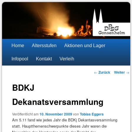
DPSG Stamm St. Stephan
Pfadfinder Mainz-Gonsenheim
Hauptmenü
Zum
Zum
Home
Altersstufen
Aktionen und Lager
Inhalt
sekundären
Infopool
Kontakt
Verleih
wechseln
Inhalt
Beitragsnavigation
←
Zurück
Weiter
→
wechseln
BDKJ
Dekanatsversammlung
Veröffentlicht am
10. November 2009
von
Tobias Eggers
Am 5.11 fand wie jedes Jahr die BDKj Dekantasversammlung
statt. Hauptthemenschwerpunkte dieses Jahr waren die