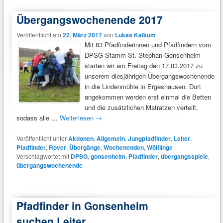
Übergangswochenende 2017
Veröffentlicht am
22. März 2017
von
Lukas Kalkum
Mit 83 Pfadfinderinnen und Pfadfindern vom
DPSG Stamm St. Stephan Gonsenheim
starten wir am Freitag den 17.03.2017 zu
unserem diesjährigen Übergangswochenende
in die Lindenmühle in Ergeshausen. Dort
angekommen werden erst einmal die Betten
und die zusätzlichen Matratzen verteilt,
sodass alle …
Weiterlesen
→
Veröffentlicht unter
Aktionen
,
Allgemein
,
Jungpfadfinder
,
Leiter
,
Pfadfinder
,
Rover
,
Übergänge
,
Wochenenden
,
Wölflinge
|
Verschlagwortet mit
DPSG
,
gonsenheim
,
Pfadfinder
,
übergangsspiele
,
übergangswochenende
Pfadfinder in Gonsenheim
suchen Leiter