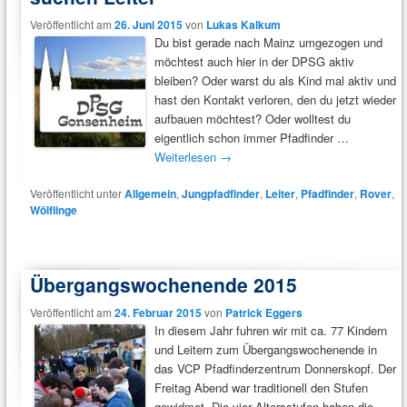
Veröffentlicht am
26. Juni 2015
von
Lukas Kalkum
Du bist gerade nach Mainz umgezogen und
möchtest auch hier in der DPSG aktiv
bleiben? Oder warst du als Kind mal aktiv und
hast den Kontakt verloren, den du jetzt wieder
aufbauen möchtest? Oder wolltest du
eigentlich schon immer Pfadfinder …
Weiterlesen
→
Veröffentlicht unter
Allgemein
,
Jungpfadfinder
,
Leiter
,
Pfadfinder
,
Rover
,
Wölflinge
Übergangswochenende 2015
Veröffentlicht am
24. Februar 2015
von
Patrick Eggers
In diesem Jahr fuhren wir mit ca. 77 Kindern
und Leitern zum Übergangswochenende in
das VCP Pfadfinderzentrum Donnerskopf. Der
Freitag Abend war traditionell den Stufen
gewidmet. Die vier Altersstufen haben die