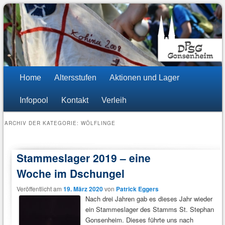
DPSG Stamm St. Stephan
Pfadfinder Mainz-Gonsenheim
Hauptmenü
Zum
Zum
Home
Altersstufen
Aktionen und Lager
Inhalt
sekundären
Infopool
Kontakt
Verleih
wechseln
Inhalt
ARCHIV DER KATEGORIE:
WÖLFLINGE
wechseln
Stammeslager 2019 – eine
Woche im Dschungel
Veröffentlicht am
19. März 2020
von
Patrick Eggers
Nach drei Jahren gab es dieses Jahr wieder
ein Stammeslager des Stamms St. Stephan
Gonsenheim. Dieses führte uns nach