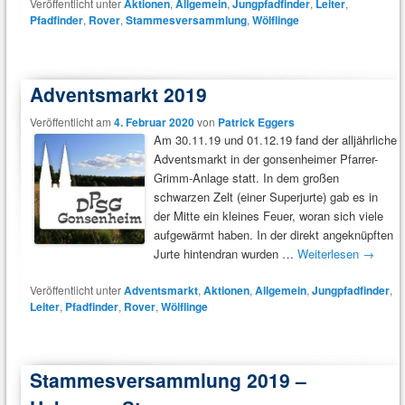
Veröffentlicht unter
Aktionen
,
Allgemein
,
Jungpfadfinder
,
Leiter
,
Pfadfinder
,
Rover
,
Stammesversammlung
,
Wölflinge
Adventsmarkt 2019
Veröffentlicht am
4. Februar 2020
von
Patrick Eggers
Am 30.11.19 und 01.12.19 fand der alljährliche
Adventsmarkt in der gonsenheimer Pfarrer-
Grimm-Anlage statt. In dem großen
schwarzen Zelt (einer Superjurte) gab es in
der Mitte ein kleines Feuer, woran sich viele
aufgewärmt haben. In der direkt angeknüpften
Jurte hintendran wurden …
Weiterlesen
→
Veröffentlicht unter
Adventsmarkt
,
Aktionen
,
Allgemein
,
Jungpfadfinder
,
Leiter
,
Pfadfinder
,
Rover
,
Wölflinge
Stammesversammlung 2019 –