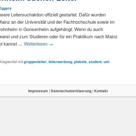
 Eggers
nsere Leitersuchaktion offiziell gestartet. Dafür wurden
Mainz an der Universität und der Fachhochschule sowie im
ohnheim in Gonsenheim aufgehängt. Wenn du auch
warst und zum Studieren oder für ein Praktikum nach Mainz
st kannst …
Weiterlesen
→
hlagwortet mit
gruppenleiter
,
leiterwerbung
,
plakate
,
student
,
uni-
Impressum
|
Datenschutzerklaerung
|
Kontakt