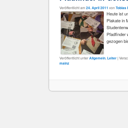
Veröffentlicht am
24. April 2011
von
Tobias
Heute ist u
Plakate in 
Studentenw
Pfadfinder 
gezogen bi
Veröffentlicht unter
Allgemein
,
Leiter
|
Versc
mainz