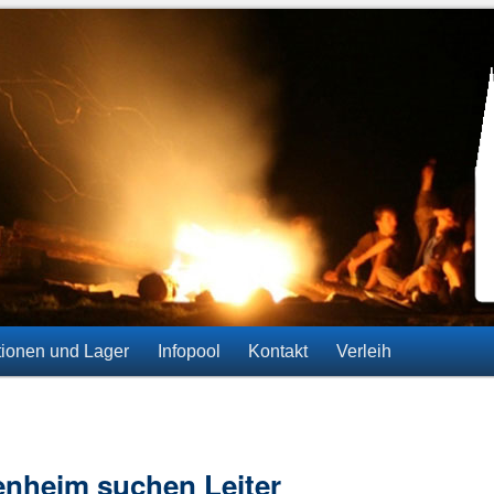
ainz-Gonsenheim
tionen und Lager
Infopool
Kontakt
Verleih
enheim suchen Leiter