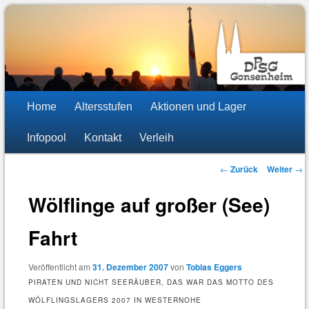
DPSG Stamm St. Stephan
Pfadfinder Mainz-Gonsenheim
Hauptmenü
Zum
Zum
Home
Altersstufen
Aktionen und Lager
Inhalt
sekundären
Infopool
Kontakt
Verleih
wechseln
Inhalt
Beitragsnavigation
←
Zurück
Weiter
→
wechseln
Wölflinge auf großer (See)
Fahrt
Veröffentlicht am
31. Dezember 2007
von
Tobias Eggers
PIRATEN UND NICHT SEERÄUBER, DAS WAR DAS MOTTO DES
WÖLFLINGSLAGERS 2007 IN WESTERNOHE