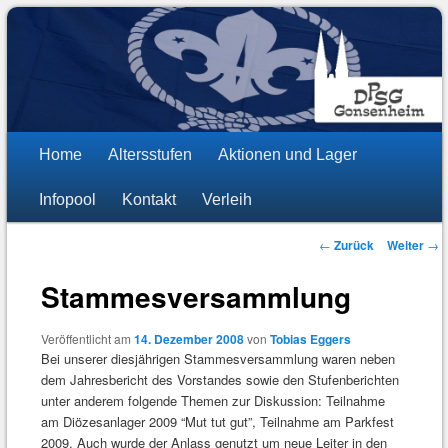
DPSG Stamm St. Stephan
Pfadfinder Mainz-Gonsenheim
Hauptmenü
Zum
Zum
Home
Altersstufen
Aktionen und Lager
Inhalt
sekundären
Infopool
Kontakt
Verleih
wechseln
Inhalt
Beitragsnavigation
←
Zurück
Weiter
→
wechseln
Stammesversammlung
Veröffentlicht am
14. Dezember 2008
von
Tobias Eggers
Bei unserer diesjährigen Stammesversammlung waren neben
dem Jahresbericht des Vorstandes sowie den Stufenberichten
unter anderem folgende Themen zur Diskussion: Teilnahme
am Diözesanlager 2009 “Mut tut gut”, Teilnahme am Parkfest
2009. Auch wurde der Anlass genutzt um neue Leiter in den