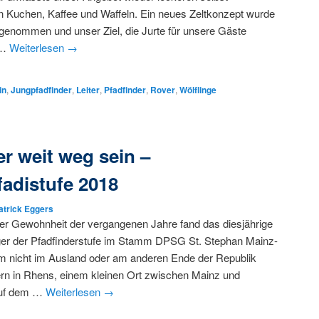
 Kuchen, Kaffee und Waffeln. Ein neues Zeltkonzept wurde
genommen und unser Ziel, die Jurte für unsere Gäste
 …
Weiterlesen
→
in
,
Jungpfadfinder
,
Leiter
,
Pfadfinder
,
Rover
,
Wölflinge
r weit weg sein –
adistufe 2018
atrick Eggers
er Gewohnheit der vergangenen Jahre fand das diesjährige
r der Pfadfinderstufe im Stamm DPSG St. Stephan Mainz-
 nicht im Ausland oder am anderen Ende der Republik
ern in Rhens, einem kleinen Ort zwischen Mainz und
Auf dem …
Weiterlesen
→