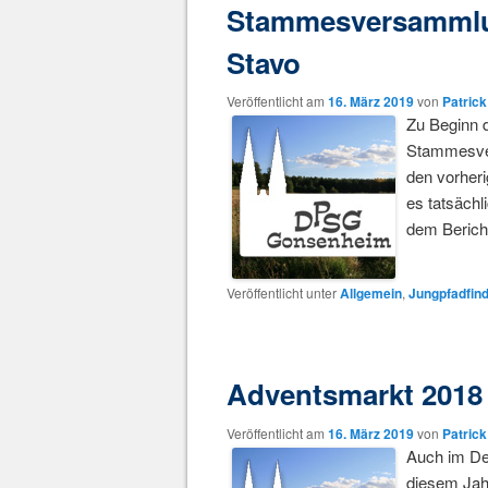
Stammesversammlu
Stavo
Veröffentlicht am
16. März 2019
von
Patric
Zu Beginn d
Stammesver
den vorher
es tatsäch
dem Berich
Veröffentlicht unter
Allgemein
,
Jungpfadfin
Adventsmarkt 2018
Veröffentlicht am
16. März 2019
von
Patric
Auch im De
diesem Jah