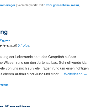
ommerlager
|
Verschlagwortet mit
DPSG
,
gonsenheim
,
mainz
,
ing
 Eggers
erie enthält
5 Fotos
.
Sitzung der Leiterrunde kam das Gespräch auf das
e Wissen rund um den Jurtenaufbau. Schnell wurde klar,
iele von uns noch zu viele Fragen rund um einen richtigen,
 sicheren Aufbau einer Jurte und einer …
Weiterlesen
→
zzelte
n Kroatien