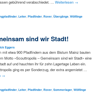
ssen gebührend verabschiedet. …
Weiterlesen
→
ngpfadfinder
,
Leiter
,
Pfadfinder
,
Rover
,
Übergänge
,
Wölflinge
meinsam sind wir Stadt!
rick Eggers
mit etwa 900 Pfadfindern aus dem Bistum Mainz bauten
em Motto »Scouttropolis – Gemeinsam sind wir Stadt« eine
tadt auf und hauchten ihr für zehn Lagertage Leben ein.
ropolis ging es per Sonderzug, der extra angemietet …
n
→
ngpfadfinder
,
Leiter
,
Pfadfinder
,
Rover
,
Sommerlager
,
Wölflinge