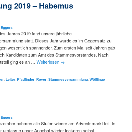
ng 2019 – Habemus
k Eggers
es Jahres 2019 fand unsere jährliche
sammlung statt. Dieses Jahr wurde es im Gegensatz zu
igen wesentlich spannender. Zum ersten Mal seit Jahren gab
lich Kandidaten zum Amt des Stammesvorstandes. Nach
tsteil ging es an …
Weiterlesen
→
der
,
Leiter
,
Pfadfinder
,
Rover
,
Stammesversammlung
,
Wölflinge
k Eggers
zember nahmen alle Stufen wieder am Adventsmarkt teil. In
r umfasste unser Angebot wieder leckeren selbst