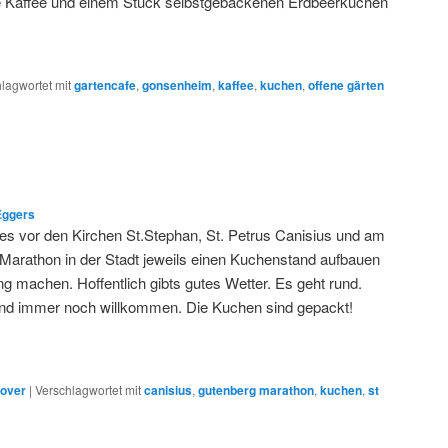
e Kaffee und einem Stück selbstgebackenen Erdbeerkuchen
lagwortet mit
gartencafe
,
gonsenheim
,
kaffee
,
kuchen
,
offene gärten
Eggers
es vor den Kirchen St.Stephan, St. Petrus Canisius und am
Marathon in der Stadt jeweils einen Kuchenstand aufbauen
 machen. Hoffentlich gibts gutes Wetter. Es geht rund.
nd immer noch willkommen. Die Kuchen sind gepackt!
over
|
Verschlagwortet mit
canisius
,
gutenberg marathon
,
kuchen
,
st